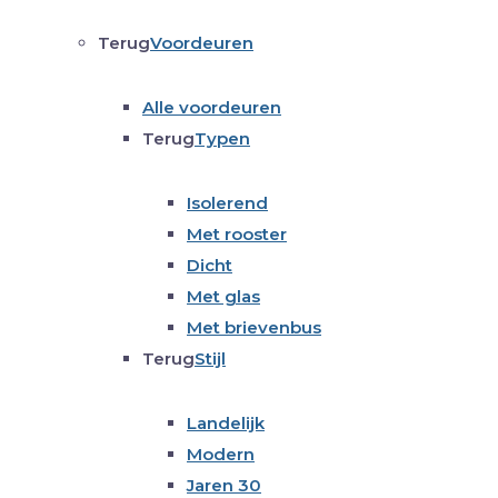
Terug
Voordeuren
Alle voordeuren
Terug
Typen
Isolerend
Met rooster
Dicht
Met glas
Met brievenbus
Terug
Stijl
Landelijk
Modern
Jaren 30