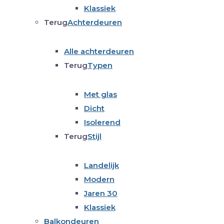
Klassiek
Terug
Achterdeuren
Alle achterdeuren
Terug
Typen
Met glas
Dicht
Isolerend
Terug
Stijl
Landelijk
Modern
Jaren 30
Klassiek
Balkondeuren