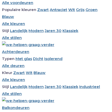
Alle voordeuren
Populaire kleuren
Zwart
Antraciet
Wit
Grijs
Groen
Blauw
Alle kleuren
Stijl
Landelijk
Modern
Jaren 30
Klassiek
Alle stijlen
Achterdeuren
Typen
Met glas
Dicht
Isolerend
Alle deuren
Kleur
Zwart
Wit
Blauw
Alle kleuren
Stijl
Landelijk
Modern
Jaren 30
Klassiek
Industrieel
Alle stijlen
Balkondeuren