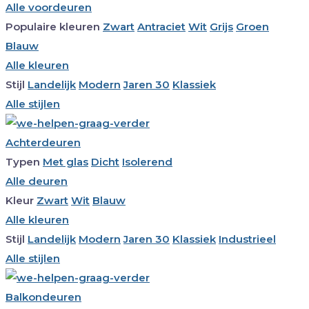
Alle voordeuren
Populaire kleuren
Zwart
Antraciet
Wit
Grijs
Groen
Blauw
Alle kleuren
Stijl
Landelijk
Modern
Jaren 30
Klassiek
Alle stijlen
Achterdeuren
Typen
Met glas
Dicht
Isolerend
Alle deuren
Kleur
Zwart
Wit
Blauw
Alle kleuren
Stijl
Landelijk
Modern
Jaren 30
Klassiek
Industrieel
Alle stijlen
Balkondeuren