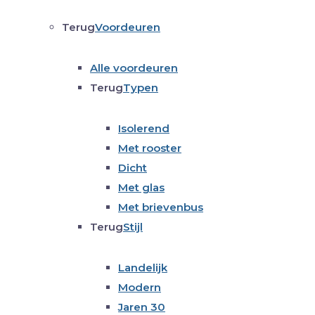
Terug
Voordeuren
Alle voordeuren
Terug
Typen
Isolerend
Met rooster
Dicht
Met glas
Met brievenbus
Terug
Stijl
Landelijk
Modern
Jaren 30