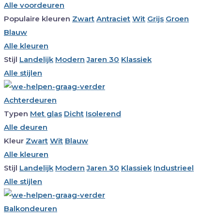
Alle voordeuren
Populaire kleuren
Zwart
Antraciet
Wit
Grijs
Groen
Blauw
Alle kleuren
Stijl
Landelijk
Modern
Jaren 30
Klassiek
Alle stijlen
Achterdeuren
Typen
Met glas
Dicht
Isolerend
Alle deuren
Kleur
Zwart
Wit
Blauw
Alle kleuren
Stijl
Landelijk
Modern
Jaren 30
Klassiek
Industrieel
Alle stijlen
Balkondeuren