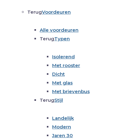
Terug
Voordeuren
Alle voordeuren
Terug
Typen
Isolerend
Met rooster
Dicht
Met glas
Met brievenbus
Terug
Stijl
Landelijk
Modern
Jaren 30