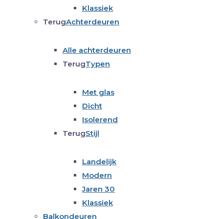
Klassiek
Terug
Achterdeuren
Alle achterdeuren
Terug
Typen
Met glas
Dicht
Isolerend
Terug
Stijl
Landelijk
Modern
Jaren 30
Klassiek
Balkondeuren