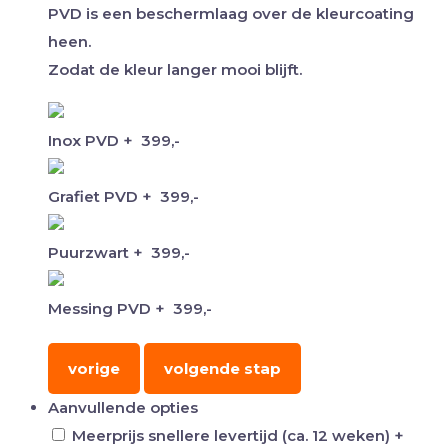
PVD is een beschermlaag over de kleurcoating
heen.
Zodat de kleur langer mooi blijft.
Inox PVD
+
399,-
Grafiet PVD
+
399,-
Puurzwart
+
399,-
Messing PVD
+
399,-
vorige
volgende stap
Aanvullende opties
Meerprijs snellere levertijd (ca. 12 weken)
+