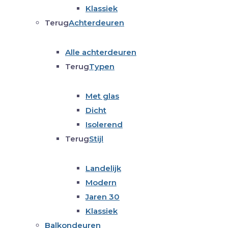
Klassiek
Terug
Achterdeuren
Alle achterdeuren
Terug
Typen
Met glas
Dicht
Isolerend
Terug
Stijl
Landelijk
Modern
Jaren 30
Klassiek
Balkondeuren