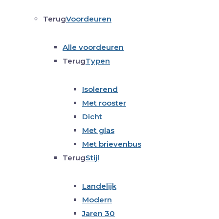
Terug
Voordeuren
Alle voordeuren
Terug
Typen
Isolerend
Met rooster
Dicht
Met glas
Met brievenbus
Terug
Stijl
Landelijk
Modern
Jaren 30