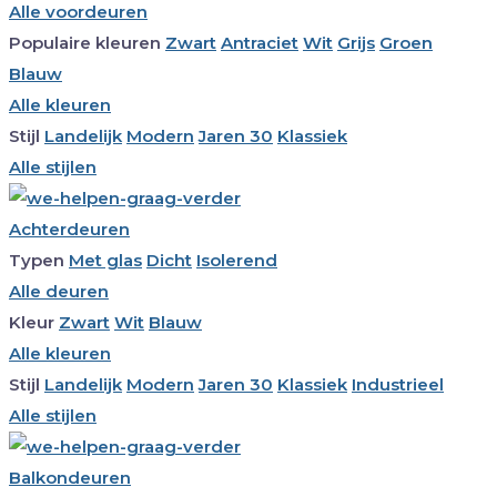
Alle voordeuren
Populaire kleuren
Zwart
Antraciet
Wit
Grijs
Groen
Blauw
Alle kleuren
Stijl
Landelijk
Modern
Jaren 30
Klassiek
Alle stijlen
Achterdeuren
Typen
Met glas
Dicht
Isolerend
Alle deuren
Kleur
Zwart
Wit
Blauw
Alle kleuren
Stijl
Landelijk
Modern
Jaren 30
Klassiek
Industrieel
Alle stijlen
Balkondeuren