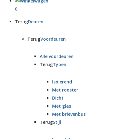
0
Terug
Deuren
Terug
Voordeuren
Alle voordeuren
Terug
Typen
Isolerend
Met rooster
Dicht
Met glas
Met brievenbus
Terug
Stijl