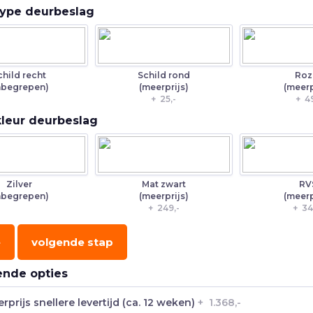
 type deurbeslag
child recht
Schild rond
Roz
nbegrepen)
(meerprijs)
(meerp
+
25,-
+
49
kleur deurbeslag
Zilver
Mat zwart
RV
nbegrepen)
(meerprijs)
(meerp
+
249,-
+
34
e
volgende stap
ende opties
rprijs snellere levertijd (ca. 12 weken)
+
1.368,-