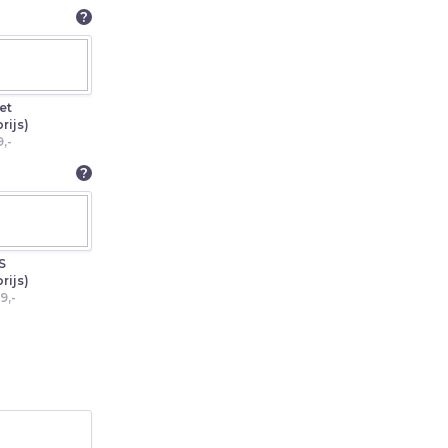
?
et
rijs)
,-
?
S
rijs)
9,-