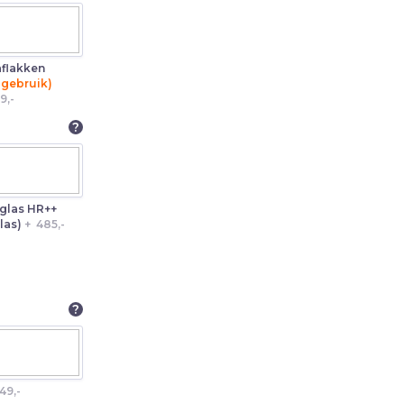
aflakken
 gebruik)
9,-
?
eglas HR++
glas)
+
485,-
?
49,-