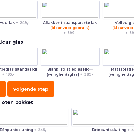
 voorlak
+
249,-
Aflakken in transparante lak
Volledig 
(klaar voor gebruik)
(klaar voor
+
699,-
+
69
kleur glas
atieglas (standaard)
Blank isolatieglas HR++
Mat isolati
+
135,-
(veiligheidsglas)
+
385,-
(veiligheids
e
volgende stap
sloten pakket
Eénpuntssluiting
+
249,-
Driepuntssluiting
+
4