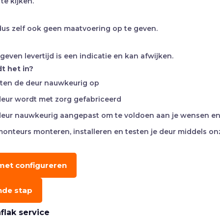
te kijken.
 dus zelf ook geen maatvoering op te geven.
even levertijd is een indicatie en kan afwijken.
t het in?
en de deur nauwkeurig op
eur wordt met zorg gefabriceerd
eur nauwkeurig aangepast om te voldoen aan je wensen e
onteurs monteren, installeren en testen je deur middels on
met configureren
nde stap
aflak service