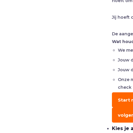
hoeft om 
Jij hoeft
De aangeg
Wat houd
We met
Jouw d
Jouw d
Onze m
check
Start 
volge
Kies je 