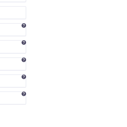
?
?
?
?
?