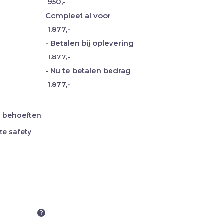
950,-
Compleet al voor
1.877,-
- Betalen bij oplevering
1.877,-
- Nu te betalen bedrag
1.877,-
n behoeften
ze safety
?