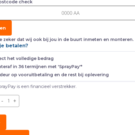
ostcode check
en
e zeker dat wij ook bij jou in de buurt inmeten en monteren.
je betalen?
ect het volledige bedrag
teraf in 36 termijnen met 'SprayPay'*
deur op vooruitbetaling en de rest bij oplevering
prayPay is een financieel verstrekker.
-
+
e