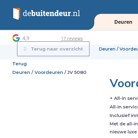
Deuren
4,9
17 reviews
Terug naar overzicht
Deuren
/
Voorde
Terug
Deuren
/
Voordeuren
/
JV 5080
Voor
+ All-in serv
All-in servic
Inclusief in
Met de all-i
nieuwe luxe 