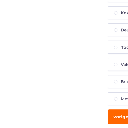
Koz
Deu
Toc
Val
Bri
Mes
vorig