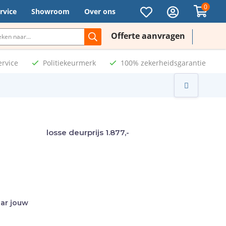
0
rvice
Showroom
Over ons
Offerte aanvragen
ervice
Politiekeurmerk
100% zekerheidsgarantie
losse deurprijs
1.877,-
aar jouw