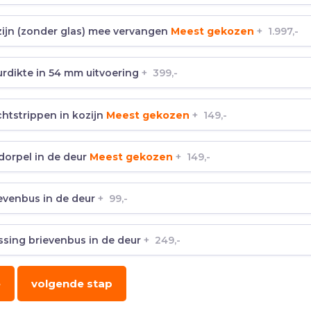
ijn (zonder glas) mee vervangen
Meest gekozen
+
1.997,-
rdikte in 54 mm uitvoering
+
399,-
htstrippen in kozijn
Meest gekozen
+
149,-
dorpel in de deur
Meest gekozen
+
149,-
evenbus in de deur
+
99,-
sing brievenbus in de deur
+
249,-
e
volgende stap