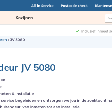
All-in Service
Postcode check
Klantense
Kozijnen
Inclusief inmeet s
uren
/
JV 5080
deur JV 5080
ice
e
meten & installatie
n service begeleiden en ontzorgen we jou in de zoektocht n
buitendeur. Van inmeten tot aan installatie.