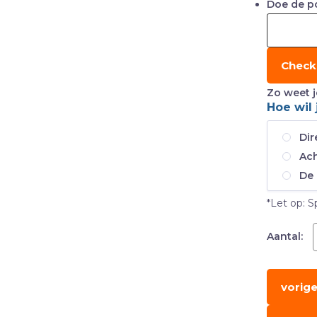
Doe de p
Check
Zo weet j
Hoe wil 
Dir
Ach
De 
*Let op: S
Aantal:
vorig