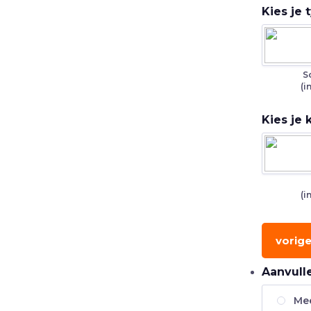
Kies je
S
(i
Kies je 
(i
vorig
Aanvull
Mee