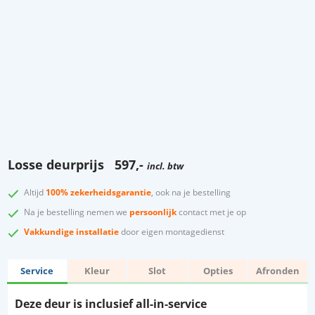
Losse deurprijs
597,-
incl. btw
Altijd
100% zekerheidsgarantie
, ook na je bestelling
Na je bestelling nemen we
persoonlijk
contact met je op
Vakkundige installatie
door eigen montagedienst
Service
Kleur
Slot
Opties
Afronden
Deze deur is inclusief all-in-service