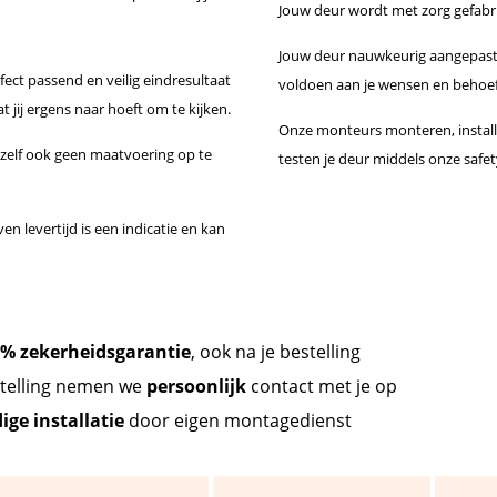
Jouw deur wordt met zorg gefabr
Jouw deur nauwkeurig aangepast
ect passend en veilig eindresultaat
voldoen aan je wensen en behoe
 jij ergens naar hoeft om te kijken.
Onze monteurs monteren, instal
s zelf ook geen maatvoering op te
testen je deur middels onze safe
n levertijd is een indicatie en kan
Start met configure
% zekerheidsgarantie
, ook na je bestelling
stelling nemen we
persoonlijk
contact met je op
ge installatie
door eigen montagedienst