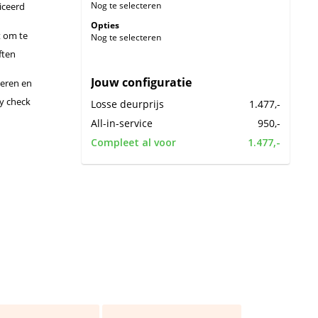
Nog te selecteren
iceerd
Opties
 om te
Nog te selecteren
ften
Jouw configuratie
leren en
ty check
Losse deurprijs
1.477,-
All-in-service
950,-
Compleet al voor
1.477,-
ren