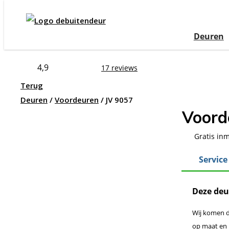
All-in Ser
Deuren
4,9
17 reviews
Terug
Deuren
/
Voordeuren
/
JV 9057
Voord
Gratis in
Service
Deze deur
Wij komen d
op maat en 