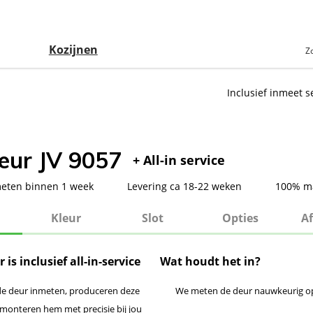
vice
Postcode check
Klantenservice
Showroom
Ov
Kozijnen
Inclusief inmeet s
eur JV 9057
+ All-in service
meten binnen 1 week
Levering ca 18-22 weken
100% m
Kleur
Slot
Opties
Af
 is inclusief all-in-service
Wat houdt het in?
e deur inmeten, produceren deze
We meten de deur nauwkeurig o
monteren hem met precisie bij jou