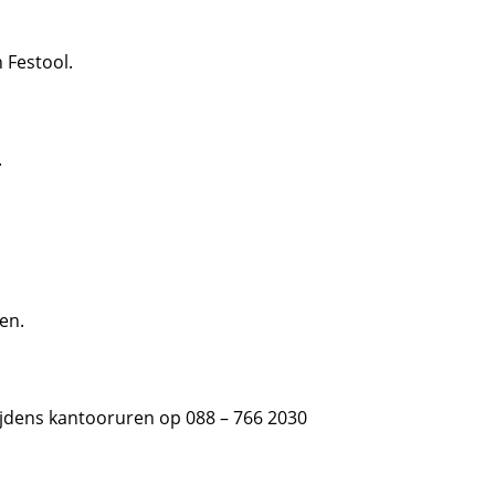
 Festool.
.
ten.
ijdens kantooruren op
088 – 766 2030