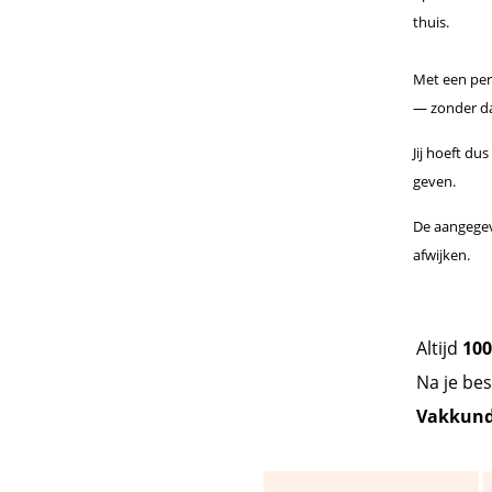
thuis.
Met een perf
— zonder dat
Jij hoeft du
geven.
De aangegeve
afwijken.
Altijd
100
Na je be
Vakkundi