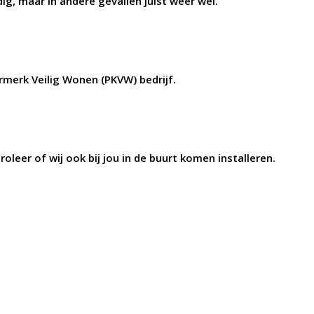
dig, maar in andere gevallen juist weer wel.
eurmerk Veilig Wonen (PKVW) bedrijf.
eer of wij ook bij jou in de buurt komen installeren.