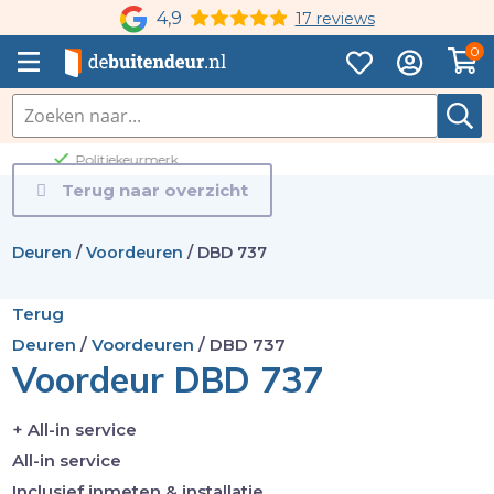
4,9
17 reviews
0
100% zekerheidsgarantie
Terug naar overzicht
Deuren
/
Voordeuren
/
DBD 737
Terug
Deuren
/
Voordeuren
/
DBD 737
Voordeur DBD 737
+ All-in service
All-in service
Inclusief inmeten & installatie