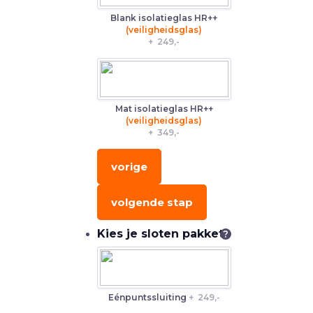
Blank isolatieglas HR++
(veiligheidsglas)
+
249,-
Mat isolatieglas HR++
(veiligheidsglas)
+
349,-
vorige
volgende stap
Kies je sloten pakket
?
Eénpuntssluiting
+
249,-