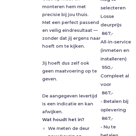
monteren hem met
selecteren
precisie bij jou thuis.
Losse
Met een perfect passend
deurprijs
en veilig eindresultaat —
867,-
zonder dat jij ergens naar
All-in-service
hoeft om te kijken.
(inmeten en
installeren)
Jij hoeft dus zelf ook
950,-
geen maatvoering op te
Compleet al
geven.
voor
867,-
De aangegeven levertijd
- Betalen bij
is een indicatie en kan
oplevering
afwijken.
867,-
Wat houdt het in?
- Nu te
We meten de deur
betalen