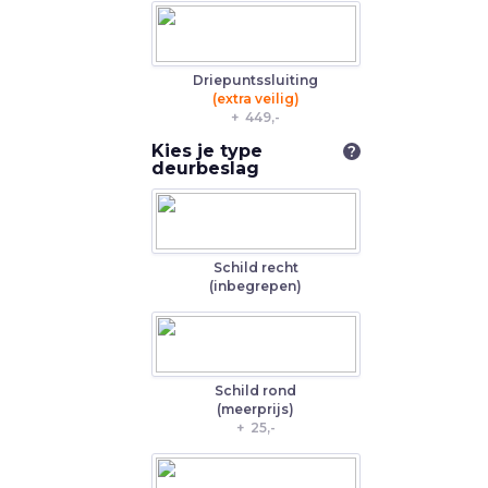
Driepuntssluiting
(extra veilig)
+
449,-
Kies je type
?
deurbeslag
Schild recht
(inbegrepen)
Schild rond
(meerprijs)
+
25,-