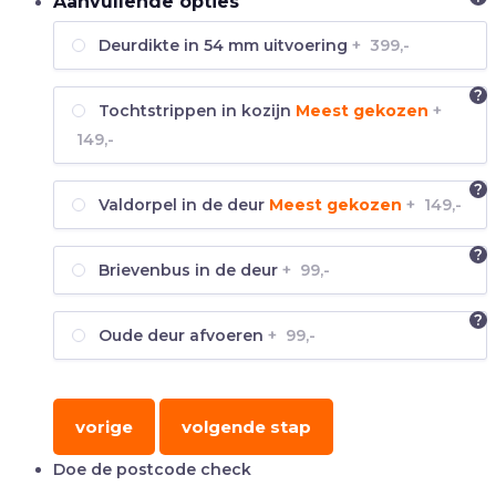
Aanvullende opties
Deurdikte in 54 mm uitvoering
+
399,-
?
Tochtstrippen in kozijn
Meest gekozen
+
149,-
?
Valdorpel in de deur
Meest gekozen
+
149,-
?
Brievenbus in de deur
+
99,-
?
Oude deur afvoeren
+
99,-
vorige
volgende stap
Doe de postcode check