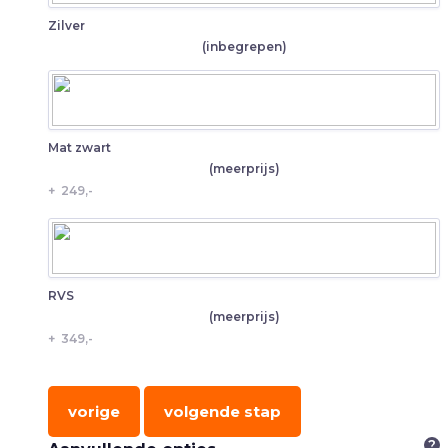
Zilver
(inbegrepen)
Mat zwart
(meerprijs)
+
249,-
RVS
(meerprijs)
+
349,-
vorige
volgende stap
?