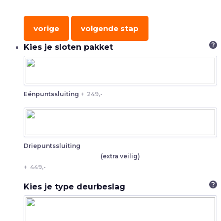
vorige
volgende stap
?
Kies je sloten pakket
Eénpuntssluiting
+
249,-
Driepuntssluiting
(extra veilig)
+
449,-
?
Kies je type deurbeslag