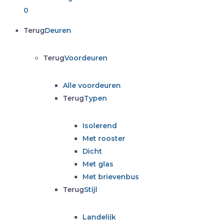
0
Terug
Deuren
Terug
Voordeuren
Alle voordeuren
Terug
Typen
Isolerend
Met rooster
Dicht
Met glas
Met brievenbus
Terug
Stijl
Landelijk