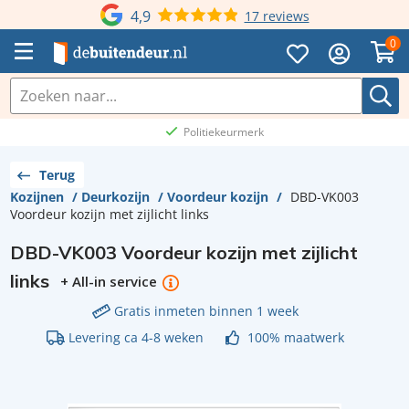
4,9
17 reviews
0
Politiekeurmerk
Terug
Kozijnen
/
Deurkozijn
/
Voordeur kozijn
/
DBD-VK003
Voordeur kozijn met zijlicht links
DBD-VK003 Voordeur kozijn met zijlicht
links
+ All-in service
Gratis inmeten binnen 1 week
Levering ca 4-8 weken
100% maatwerk