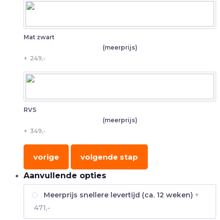
Mat zwart
(meerprijs)
+
249,-
RVS
(meerprijs)
+
349,-
vorige
volgende stap
Aanvullende opties
Meerprijs snellere levertijd (ca. 12 weken)
+
471,-