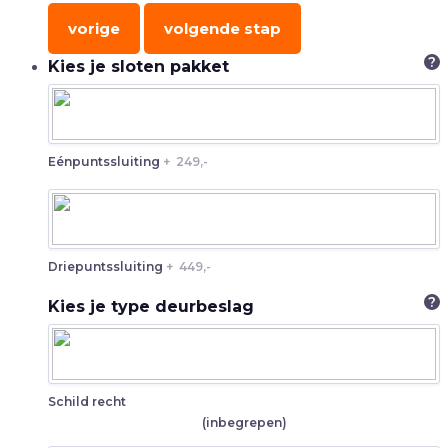
vorige
volgende stap
?
Kies je sloten pakket
Eénpuntssluiting
+
249,-
Driepuntssluiting
+
449,-
?
Kies je type deurbeslag
Schild recht
(inbegrepen)