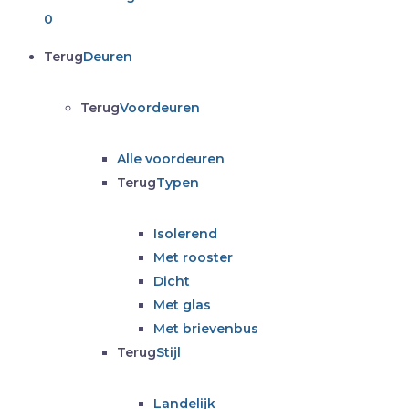
0
Terug
Deuren
Terug
Voordeuren
Alle voordeuren
Terug
Typen
Isolerend
Met rooster
Dicht
Met glas
Met brievenbus
Terug
Stijl
Landelijk