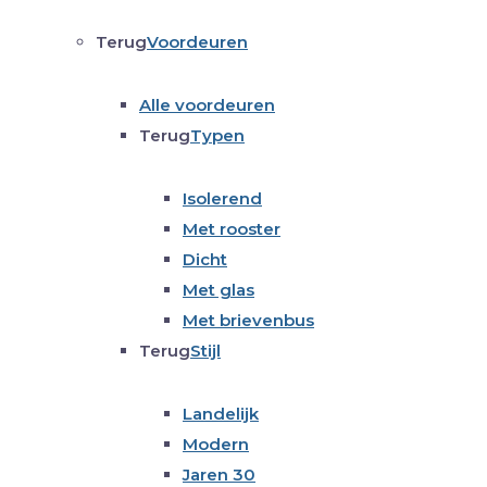
Terug
Voordeuren
Alle voordeuren
Terug
Typen
Isolerend
Met rooster
Dicht
Met glas
Met brievenbus
Terug
Stijl
Landelijk
Modern
Jaren 30