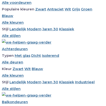
Alle voordeuren
Populaire kleuren
Zwart
Antraciet
Wit
Grijs
Groen
Blauw
Alle kleuren
Stijl
Landelijk
Modern
Jaren 30
Klassiek
Alle stijlen
Achterdeuren
Typen
Met glas
Dicht
Isolerend
Alle deuren
Kleur
Zwart
Wit
Blauw
Alle kleuren
Stijl
Landelijk
Modern
Jaren 30
Klassiek
Industrieel
Alle stijlen
Balkondeuren