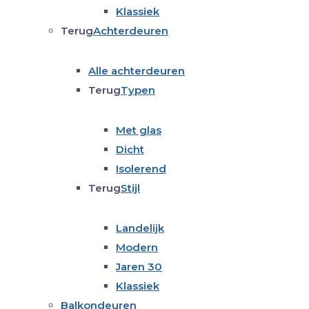
Klassiek
Terug
Achterdeuren
Alle achterdeuren
Terug
Typen
Met glas
Dicht
Isolerend
Terug
Stijl
Landelijk
Modern
Jaren 30
Klassiek
Balkondeuren