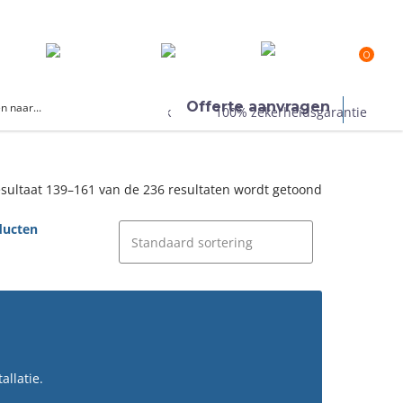
ck
Klantenservice
Showroom
Over ons
0
Offerte aanvragen
ervice
Politiekeurmerk
100% zekerheidsgarantie
sultaat 139–161 van de 236 resultaten wordt getoond
ducten
allatie.