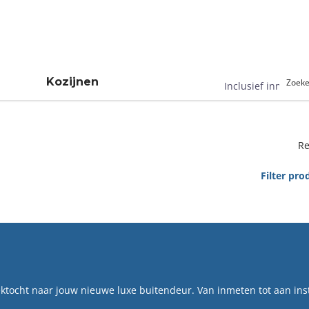
All-in Service
Postcode che
Kozijnen
Inclusief inmeet s
Re
Filter pro
ektocht naar jouw nieuwe luxe buitendeur. Van inmeten tot aan inst