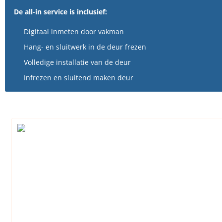
De all-in service is inclusief:
Digitaal inmeten door vakman
Hang- en sluitwerk in de deur frezen
Volledige installatie van de deur
Infrezen en sluitend maken deur