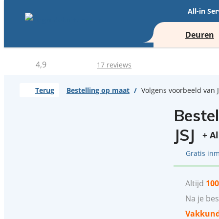
All-in Ser
Deuren
4,9
17 reviews
Terug
Bestelling op maat
/
Volgens voorbeeld van J
Beste
JSJ
+ A
Gratis in
Altijd
100
Na je be
Vakkundi