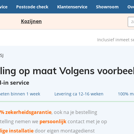
vice
Postcode check
Klantenservice
Showroom
Ov
Kozijnen
Inclusief inmeet s
SJ
lling op maat Volgens voorbee
ll-in service
meten binnen 1 week
Levering ca 12-16 weken
100% m
% zekerheidsgarantie
, ook na je bestelling
stelling nemen we
persoonlijk
contact met je op
ge installatie
door eigen montagedienst