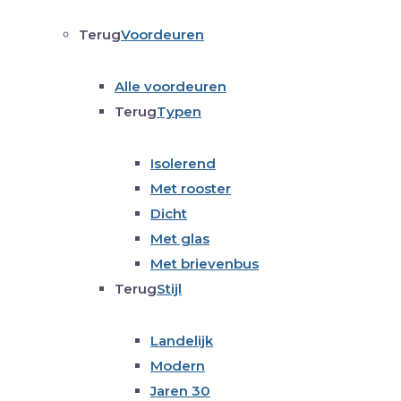
Terug
Voordeuren
Alle voordeuren
Terug
Typen
Isolerend
Met rooster
Dicht
Met glas
Met brievenbus
Terug
Stijl
Landelijk
Modern
Jaren 30