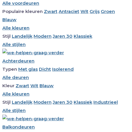
Alle voordeuren
Populaire kleuren
Zwart
Antraciet
Wit
Grijs
Groen
Blauw
Alle kleuren
Stijl
Landelijk
Modern
Jaren 30
Klassiek
Alle stijlen
Achterdeuren
Typen
Met glas
Dicht
Isolerend
Alle deuren
Kleur
Zwart
Wit
Blauw
Alle kleuren
Stijl
Landelijk
Modern
Jaren 30
Klassiek
Industrieel
Alle stijlen
Balkondeuren