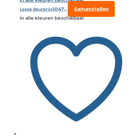
In alle kleuren beschikbaar
1047,-
Samenstellen
Losse deurprijs
In alle kleuren beschikbaar