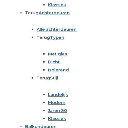
Klassiek
Terug
Achterdeuren
Alle achterdeuren
Terug
Typen
Met glas
Dicht
Isolerend
Terug
Stijl
Landelijk
Modern
Jaren 30
Klassiek
Balkondeuren