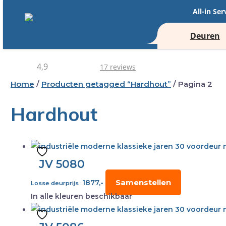
All-in Ser
Deuren
4,9
17 reviews
Home
/
Producten getagged “Hardhout”
/ Pagina 2
Hardhout
JV 5080
Samenstellen
1877,-
Losse deurprijs
In alle kleuren beschikbaar