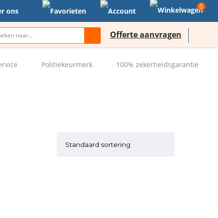
0
r ons
Offerte aanvragen
ervice
Politiekeurmerk
100% zekerheidsgarantie