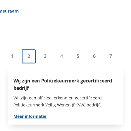
1
2
3
4
5
6
7
Wij zijn een Politiekeurmerk gecertificeerd
bedrijf
Wij zijn een officieel erkend en gecertificeerd
Politiekeurmerk Veilig Wonen (PKVW) bedrijf.
Meer informatie